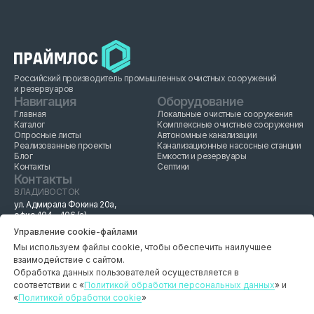
Российский производитель промышленных очистных сооружений
и резервуаров
Навигация
Оборудование
Главная
Локальные очистные сооружения
Каталог
Комплексные очистные сооружения
Опросные листы
Автономные канализации
Реализованные проекты
Канализационные насосные станции
Блог
Емкости и резервуары
Контакты
Септики
Контакты
ВЛАДИВОСТОК
ул. Адмирала Фокина 20а,
офис 404 - 406 (а)
+ 7 914 970 41 11
Управление cookie-файлами
INFO@PRIMELOS.RU
Мы используем файлы cookie, чтобы обеспечить наилучшее
РЕСПУБЛИКА БЕЛАРУСЬ
г. Наровля, ул. Минская 40Б
взаимодействие с сайтом.
+ 375 33 362 35 05
Обработка данных пользователей осуществляется в
PRIMELOS.BEL@GMAIL.COM
соответствии с «
Политикой обработки персональных данных
» и
«
Политикой обработки cookie
»