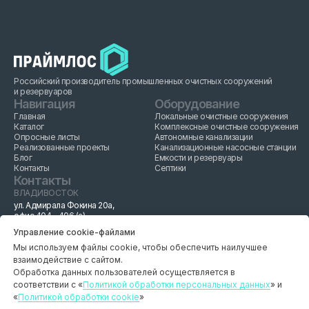
Российский производитель промышленных очистных сооружений
и резервуаров
Навигация
Оборудование
Главная
Локальные очистные сооружения
Каталог
Комплексные очистные сооружения
Опросные листы
Автономные канализации
Реализованные проекты
Канализационные насосные станции
Блог
Емкости и резервуары
Контакты
Септики
Контакты
ВЛАДИВОСТОК
ул. Адмирала Фокина 20а,
офис 404 - 406 (а)
+ 7 914 970 41 11
Управление cookie-файлами
INFO@PRIMELOS.RU
Мы используем файлы cookie, чтобы обеспечить наилучшее
РЕСПУБЛИКА БЕЛАРУСЬ
г. Наровля, ул. Минская 40Б
взаимодействие с сайтом.
+ 375 33 362 35 05
Обработка данных пользователей осуществляется в
PRIMELOS.BEL@GMAIL.COM
соответствии с «
Политикой обработки персональных данных
» и
«
Политикой обработки cookie
»