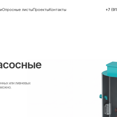
и
Опросные листы
Проекты
Контакты
+7 (9
асосные
нных или ливневых
зможно.