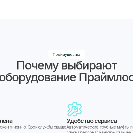
Преимущества
Почему выбирают
оборудование Праймло
илена
Удобство сервиса
ржен гниению. Срок службы свыше
Автоматические трубные муфты п
спуска персонала внутрь станции.