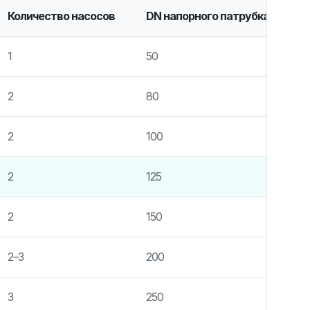
Количество насосов
DN напорного патрубка
Б
1
50
о
2
80
о
2
100
о
2
125
о
2
150
о
2–3
200
о
3
250
о