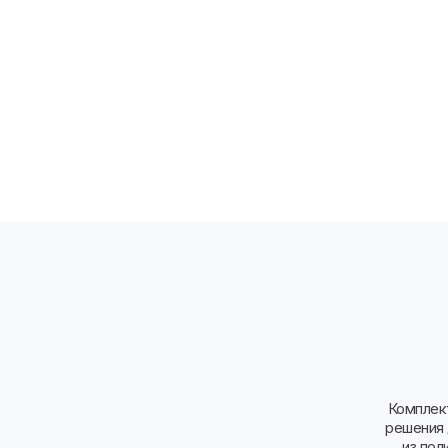
Комплек
решения 
из пол