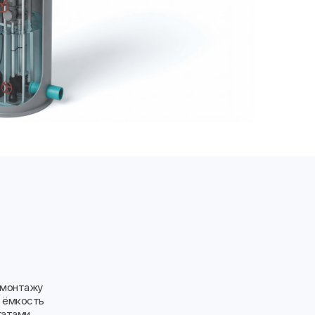
 монтажу
ю ёмкость
гатами,