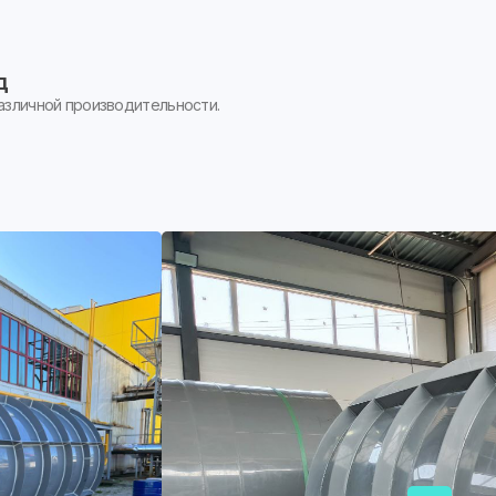
д
азличной производительности.